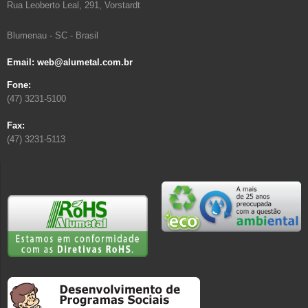
Rua Leoberto Leal, 291, Vorstardt
Blumenau - SC - Brasil
Email: web@alumetal.com.br
Fone:
(47) 3231-5100
Fax:
(47) 3231-5113