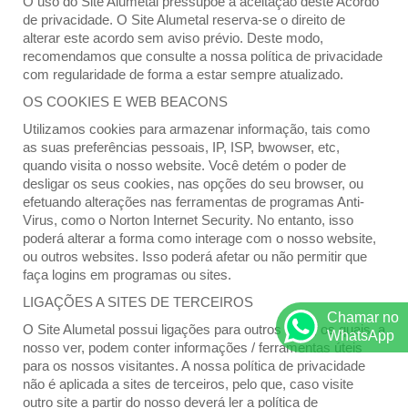
O uso do Site Alumetal pressupõe a aceitação deste Acordo
de privacidade. O Site Alumetal reserva-se o direito de
alterar este acordo sem aviso prévio. Deste modo,
recomendamos que consulte a nossa política de privacidade
com regularidade de forma a estar sempre atualizado.
OS COOKIES E WEB BEACONS
Utilizamos cookies para armazenar informação, tais como
as suas preferências pessoais, IP, ISP, bwowser, etc,
quando visita o nosso website. Você detém o poder de
desligar os seus cookies, nas opções do seu browser, ou
efetuando alterações nas ferramentas de programas Anti-
Virus, como o Norton Internet Security. No entanto, isso
poderá alterar a forma como interage com o nosso website,
ou outros websites. Isso poderá afetar ou não permitir que
faça logins em programas ou sites.
LIGAÇÕES A SITES DE TERCEIROS
Chamar no
O Site Alumetal possui ligações para outros sites, os quais, a
WhatsApp
nosso ver, podem conter informações / ferramentas úteis
para os nossos visitantes. A nossa política de privacidade
não é aplicada a sites de terceiros, pelo que, caso visite
outro site a partir do nosso deverá ler a política de