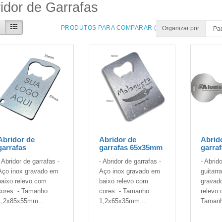
idor de Garrafas
PRODUTOS PARA COMPARAR (0)
Organizar por:
Abridor de
Abridor de
Abrid
garrafas
garrafas 65x35mm
garraf
- Abridor de garrafas -
- Abridor de garrafas -
- Abrid
Aço inox gravado em
Aço inox gravado em
guitarr
baixo relevo com
baixo relevo com
gravad
cores. - Tamanho
cores. - Tamanho
relevo 
1,2x85x55mm ..
1,2x65x35mm ..
Tamanh