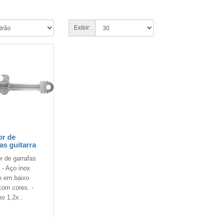
Exibir:
or de
as guitarra
or de garrafas
a - Aço inox
o em baixo
com cores. -
o 1,2x..