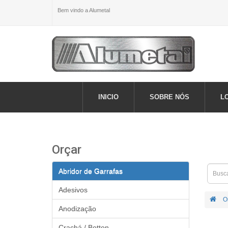
Bem vindo a Alumetal
INICIO
SOBRE NÓS
L
Orçar
Abridor de Garrafas
Adesivos
O
Anodização
Crachá / Botton