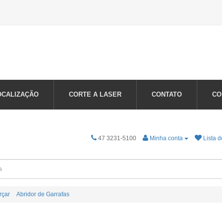
OCALIZAÇÃO
CORTE A LASER
CONTATO
CO
47 3231-5100
Minha conta
Lista d
rçar
Abridor de Garrafas