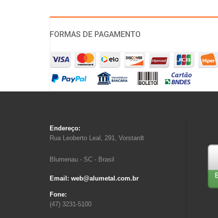
FORMAS DE PAGAMENTO
Endereço:
Rua Leoberto Leal, 291, Vorstardt
Blumenau - SC - Brasil
Email: web@alumetal.com.br
Fone:
(47) 3231-5100