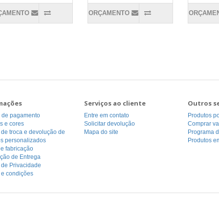
ÇAMENTO
ORÇAMENTO
ORÇAME
mações
Serviços ao cliente
Outros s
 de pagamento
Entre em contato
Produtos p
s e cores
Solicitar devolução
Comprar va
a de troca e devolução de
Mapa do site
Programa de
os personalizados
Produtos e
e fabricação
ação de Entrega
a de Privacidade
 e condições