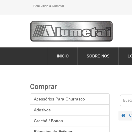
Bem vindo a Alumetal
INICIO
SOBRE NÓS
L
Comprar
Acessórios Para Churrasco
Adesivos
C
Crachá / Botton
Etiquetas de Extintor