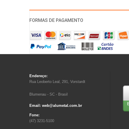
FORMAS DE PAGAMENTO
Endereço:
Rua Leoberto Leal, 291, Vorstardt
Blumenau - SC - Brasil
Email: web@alumetal.com.br
Fone:
(47) 3231-5100