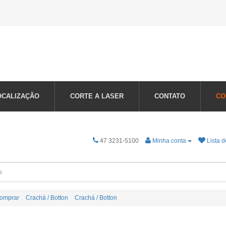
OCALIZAÇÃO
CORTE A LASER
CONTATO
CO
47 3231-5100
Minha conta
Lista d
omprar
Crachá / Botton
Crachá / Botton