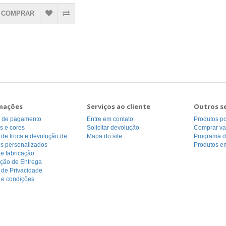
COMPRAR
mações
Serviços ao cliente
Outros s
 de pagamento
Entre em contato
Produtos p
s e cores
Solicitar devolução
Comprar va
a de troca e devolução de
Mapa do site
Programa de
os personalizados
Produtos e
e fabricação
ação de Entrega
a de Privacidade
 e condições