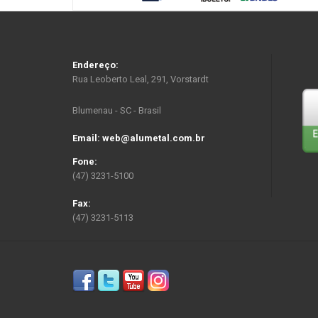
Endereço:
Rua Leoberto Leal, 291, Vorstardt
Blumenau - SC - Brasil
Email: web@alumetal.com.br
Fone:
(47) 3231-5100
Fax:
(47) 3231-5113