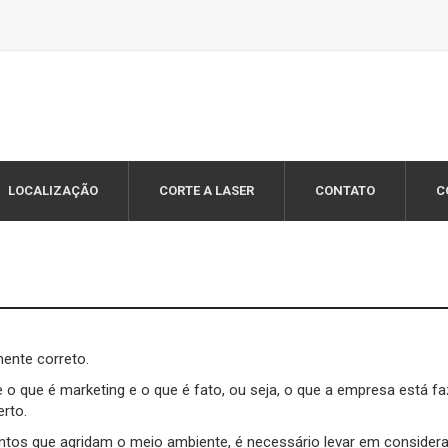
LOCALIZAÇÃO
CORTE A LASER
CONTATO
C
mente correto.
e o que é marketing e o que é fato, ou seja, o que a empresa está fa
rto.
tos que agridam o meio ambiente, é necessário levar em consider