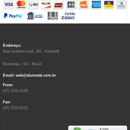
Endereço:
Rua Leoberto Leal, 291, Vorstardt
Blumenau - SC - Brasil
Email: web@alumetal.com.br
Fone:
(47) 3231-5100
Fax:
(47) 3231-5113