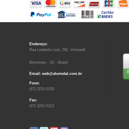
Endereço:
Rua Leoberto Leal, 291, Vorstardt
Blumenau - SC - Brasil
Email: web@alumetal.com.br
Fone:
(47) 3231-5100
Fax:
(47) 3231-5113