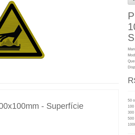
P
1
S
Mar
Mode
Que
Disp
R
50
o
100x100mm - Superfície
100
300
500
100