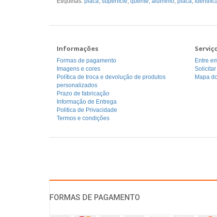
Etiquetas:
placa
,
superfície
,
quente
,
alumínio
,
placa
,
identifi
Informações
Serviç
Formas de pagamento
Entre em
Imagens e cores
Solicita
Política de troca e devolução de produtos
Mapa do
personalizados
Prazo de fabricação
Informação de Entrega
Politica de Privacidade
Termos e condições
FORMAS DE PAGAMENTO