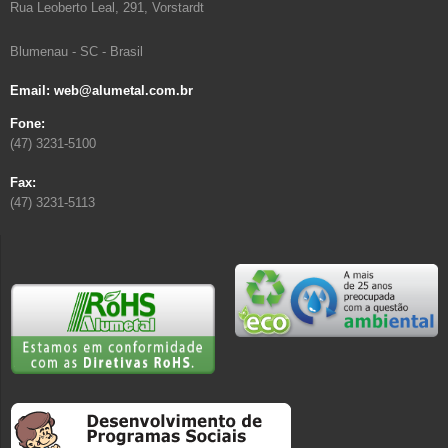
Rua Leoberto Leal, 291, Vorstardt
Blumenau - SC - Brasil
Email: web@alumetal.com.br
Fone:
(47) 3231-5100
Fax:
(47) 3231-5113