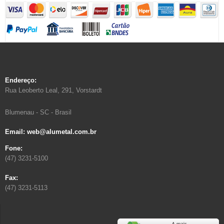
Endereço:
Rua Leoberto Leal, 291, Vorstardt
Blumenau - SC - Brasil
Email: web@alumetal.com.br
Fone:
(47) 3231-5100
Fax:
(47) 3231-5113