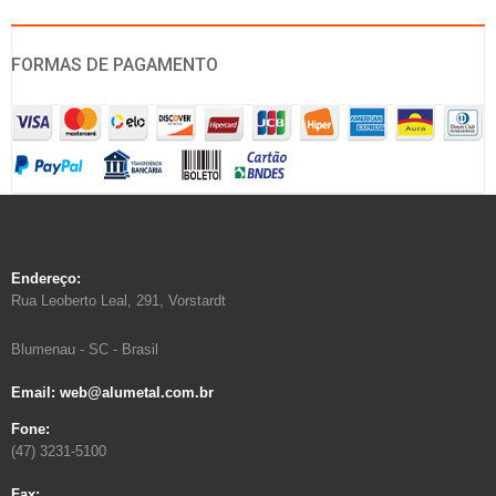
FORMAS DE PAGAMENTO
Endereço:
Rua Leoberto Leal, 291, Vorstardt
Blumenau - SC - Brasil
Email: web@alumetal.com.br
Fone:
(47) 3231-5100
Fax: