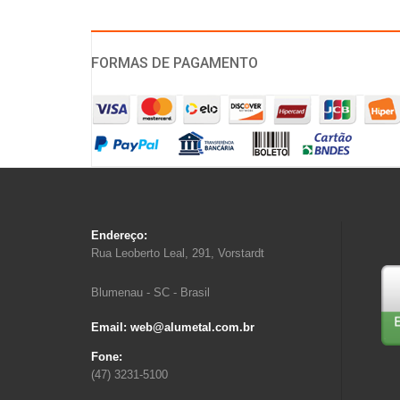
FORMAS DE PAGAMENTO
Endereço:
Rua Leoberto Leal, 291, Vorstardt
Blumenau - SC - Brasil
Email: web@alumetal.com.br
Fone:
(47) 3231-5100