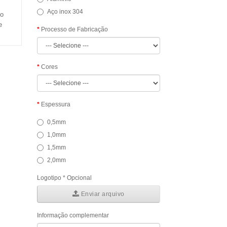
Aço inox 304
 o
e
Processo de Fabricação
Cores
Espessura
0,5mm
1,0mm
1,5mm
2,0mm
Logotipo * Opcional
Enviar arquivo
Informação complementar