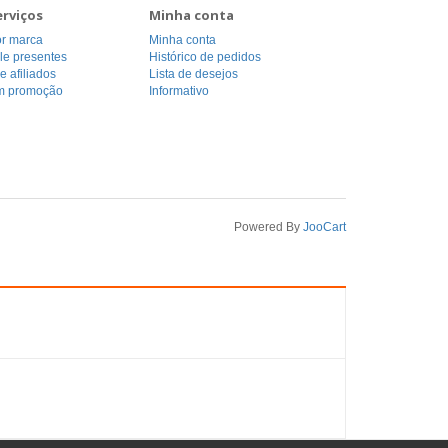
erviços
Minha conta
or marca
Minha conta
le presentes
Histórico de pedidos
 afiliados
Lista de desejos
m promoção
Informativo
Powered By
JooCart