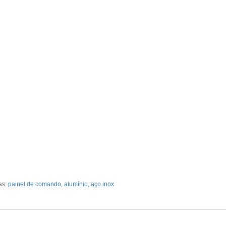
as:
painel de comando
,
alumínio
,
aço inox