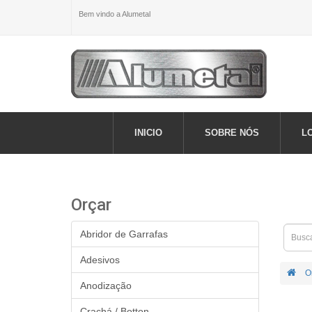
Bem vindo a Alumetal
INICIO
SOBRE NÓS
L
Orçar
Abridor de Garrafas
Adesivos
O
Anodização
Crachá / Botton