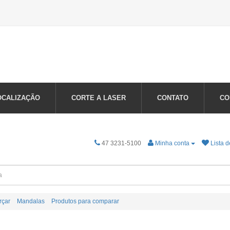
OCALIZAÇÃO
CORTE A LASER
CONTATO
CO
47 3231-5100
Minha conta
Lista d
rçar
Mandalas
Produtos para comparar