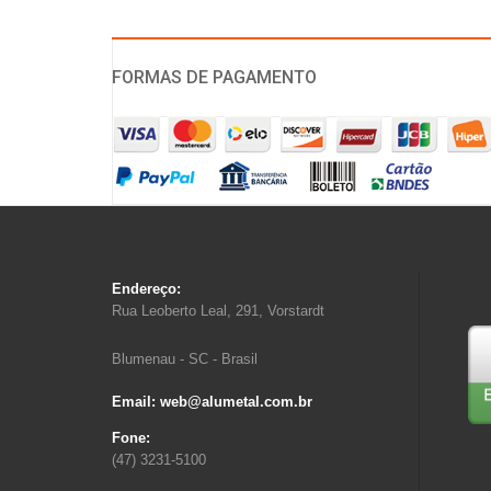
FORMAS DE PAGAMENTO
Endereço:
Rua Leoberto Leal, 291, Vorstardt
Blumenau - SC - Brasil
Email: web@alumetal.com.br
Fone:
(47) 3231-5100