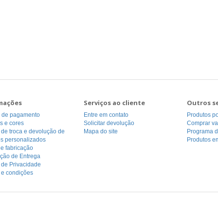
mações
Serviços ao cliente
Outros s
 de pagamento
Entre em contato
Produtos p
s e cores
Solicitar devolução
Comprar va
a de troca e devolução de
Mapa do site
Programa de
os personalizados
Produtos e
e fabricação
ação de Entrega
a de Privacidade
 e condições