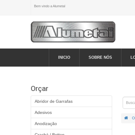
Bem vindo a Alumetal
INICIO
SOBRE NÓS
L
Orçar
Abridor de Garrafas
Adesivos
O
Anodização
Crachá / Botton