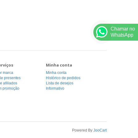
Chamar no
WhatsApp
erviços
Minha conta
or marca
Minha conta
le presentes
Histórico de pedidos
 afiliados
Lista de desejos
m promoção
Informativo
Powered By
JooCart