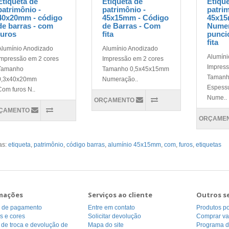
Etiqueta de
Etiqueta de
Etiqu
patrimônio -
patrimônio -
patrim
40x20mm - código
45x15mm - Código
45x15
de barras - com
de Barras - Com
Nume
furos
fita
punci
fita
Alumínio Anodizado
Alumínio Anodizado
Alumíni
Impressão em 2 cores
Impressão em 2 cores
Impress
Tamanho
Tamanho 0,5x45x15mm
Taman
0,3x40x20mm
Numeração..
Espess
Com furos N..
Nume..
ORÇAMENTO
ÇAMENTO
ORÇAME
as:
etiqueta
,
patrimônio
,
código barras
,
alumínio 45x15mm
,
com
,
furos
,
etiquetas
mações
Serviços ao cliente
Outros s
 de pagamento
Entre em contato
Produtos p
s e cores
Solicitar devolução
Comprar va
a de troca e devolução de
Mapa do site
Programa de