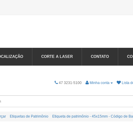
OCALIZAÇÃO
CORTE A LASER
CONTATO
CO
47 3231-5100
Minha conta
Lista d
rçar
Etiquetas de Patrimônio
Etiqueta de patrimônio - 45x15mm - Código de Bar