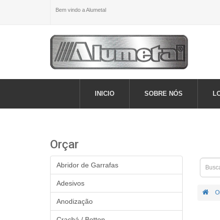
Bem vindo a Alumetal
INICIO
SOBRE NÓS
L
Orçar
Abridor de Garrafas
Adesivos
O
Anodização
Crachá / Botton