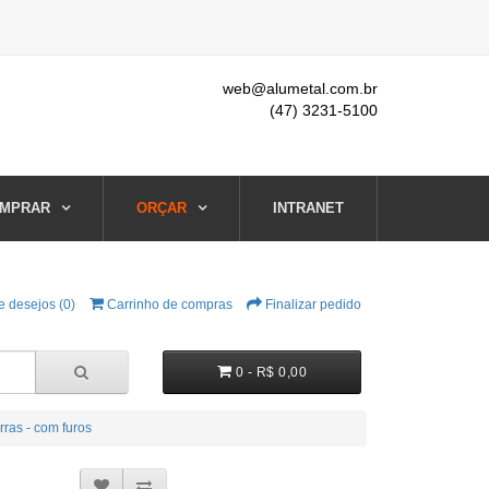
web@alumetal.com.br
(47) 3231-5100
MPRAR
ORÇAR
INTRANET
e desejos (0)
Carrinho de compras
Finalizar pedido
0 - R$ 0,00
ras - com furos