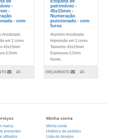
eta de
Etiqueta de
ônio -
patrimônio -
mm -
45x15mm -
ração
Numeração
onada - com
puncionado - com
furos
o Anodizado
Alumínio Anodizado
ão em 2 cores
Impressão em 2 cores
ho 45x15mm
Tamanho 45x15mm
ura 0,5mm
Espessura 0,5mm
Nume..
NTO
ORÇAMENTO
erviços
Minha conta
or marca
Minha conta
le presentes
Histórico de pedidos
 afiliados
Lista de desejos