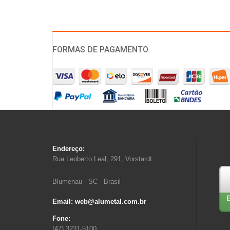
FORMAS DE PAGAMENTO
Endereço:
Rua Leoberto Leal, 291, Vorstardt
Blumenau - SC - Brasil
Email: web@alumetal.com.br
Fone:
(47) 3231-5100