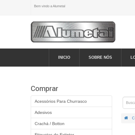
Bem vindo a Alumetal
INICIO
SOBRE NÓS
L
Comprar
Acessórios Para Churrasco
Adesivos
C
Crachá / Botton
Etiquetas de Extintor