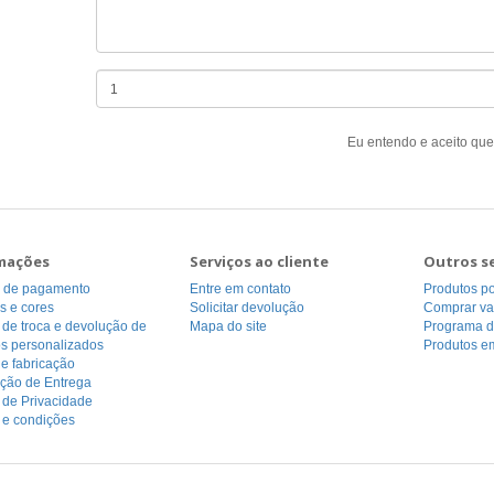
Eu entendo e aceito que
mações
Serviços ao cliente
Outros s
 de pagamento
Entre em contato
Produtos p
s e cores
Solicitar devolução
Comprar va
a de troca e devolução de
Mapa do site
Programa de
os personalizados
Produtos e
e fabricação
ação de Entrega
a de Privacidade
 e condições