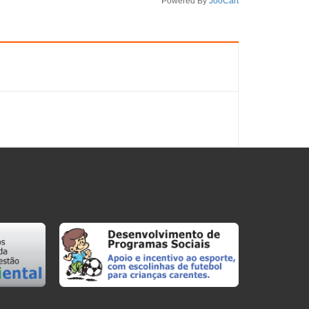
Powered By
JooCart