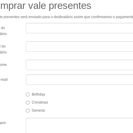
mprar vale presentes
le presentes será enviado para o destinatário assim que confirmamos o pagament
 do
tário
l do
tário
nome
-mail
Birthday
Christmas
General
gem