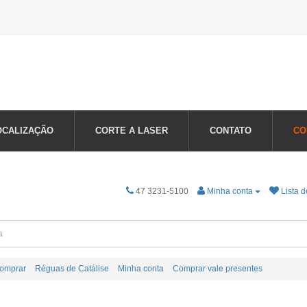
OCALIZAÇÃO
CORTE A LASER
CONTATO
CO
47 3231-5100
Minha conta
Lista d
omprar
Réguas de Catálise
Minha conta
Comprar vale presentes